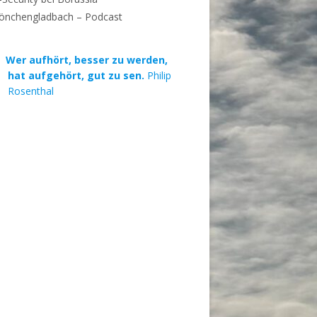
önchengladbach – Podcast
Wer aufhört, besser zu werden,
hat aufgehört, gut zu sen.
Philip
Rosenthal