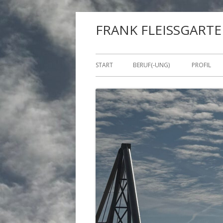
Springe
FRANK FLEISSGART
zum
Inhalt
Primäres
START
BERUF(-UNG)
PROFIL
Menü