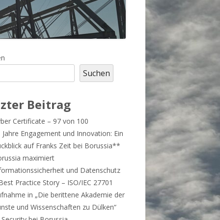
upt-
en
Suchen
tenleiste
zter Beitrag
ber Certificate – 97 von 100
 Jahre Engagement und Innovation: Ein
ckblick auf Franks Zeit bei Borussia**
russia maximiert
formationssicherheit und Datenschutz
Best Practice Story – ISO/IEC 27701
fnahme in „Die berittene Akademie der
nste und Wissenschaften zu Dülken“
-Security bei Borussia