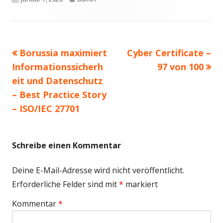
am
Vorheriger
Nächster
Borussia maximiert
Cyber Certificate –
Beitragsnavigation
Beitrag:
Beitrag
Informationssicherh
97 von 100
eit und Datenschutz
– Best Practice Story
– ISO/IEC 27701
Schreibe einen Kommentar
Deine E-Mail-Adresse wird nicht veröffentlicht.
Erforderliche Felder sind mit
*
markiert
Kommentar
*