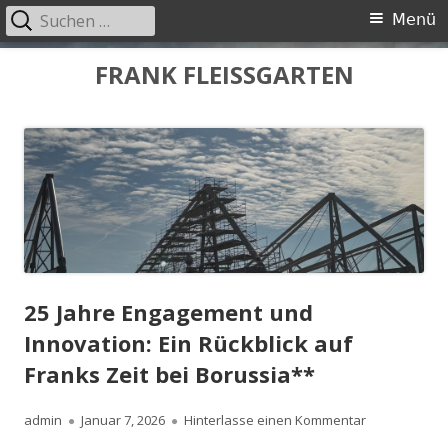
Suche
Primäres
Menü
nach:
Menü
Springe
FRANK FLEISSGARTEN
zum
Inhalt
25 Jahre Engagement und
Innovation: Ein Rückblick auf
Franks Zeit bei Borussia**
Autor
Veröffentlicht
zu 25 Jahre E
admin
Januar 7, 2026
Hinterlasse einen Kommentar